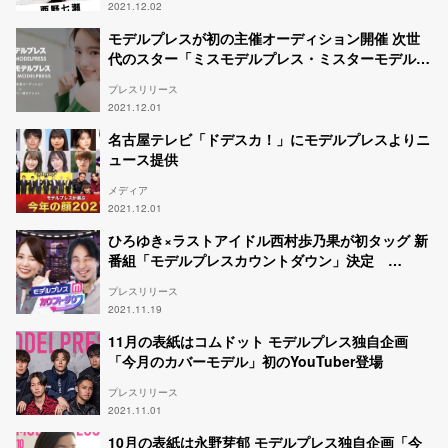
2021.12.02
モデルプレスが初の主催オーディション開催 次世
代のスター「ミスモデルプレス・ミスターモデルプ
レス」を決定
プレスリリース
2021.12.01
名古屋テレビ「ドデスカ！」にモデルプレスよりニ
ュース提供
メディア
2021.12.01
ひろゆき×ラストアイドル西村歩乃果が初タッグ 新
番組「モデルプレスカウントダウン」決定
YouTuber・TikTokクリエイターの影響力トレンド
プレスリリース
ランキングを発表
2021.11.19
11月の表紙はコムドット モデルプレス独自企画
「今月のカバーモデル」初のYouTuber登場
プレスリリース
2021.11.01
10月の表紙は永野芽郁 モデルプレス独自企画「今