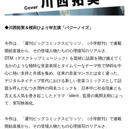
◆川西拓実＆桜田ひよりW主演「バジーノイズ」
今作は、「週刊ビッグコミックスピリッツ」（小学館刊）で連載
開始直後から、その登場人物たちの心理描写のリアルさ、
DTM（デスクトップミュージック）を題材に誌面を飛び越えてく
るかのような独特な音楽表現とタイムリーなテーマ性でSNSを中
心に熱い支持と共感を集め、従来の音楽マンガとは全く違った、
デジタルネイティブ世代における新しい音楽コミックスとして話
題を呼んだむつき潤作の同名コミックを、日本中に社会現象とも
言える人気を巻き起こしたドラマ「silent」監督の風間太樹によっ
て、実写映画化。
今作は、「週刊ビッグコミックスピリッツ」（小学館刊）で連載
開始直後から、その登場人物たちの心理描写のリアルさ、