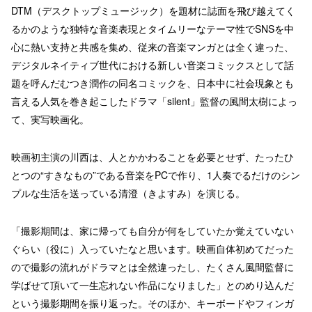
DTM（デスクトップミュージック）を題材に誌面を飛び越えてく
るかのような独特な音楽表現とタイムリーなテーマ性でSNSを中
心に熱い支持と共感を集め、従来の音楽マンガとは全く違った、
デジタルネイティブ世代における新しい音楽コミックスとして話
題を呼んだむつき潤作の同名コミックを、日本中に社会現象とも
言える人気を巻き起こしたドラマ「silent」監督の風間太樹によっ
て、実写映画化。
映画初主演の川西は、人とかかわることを必要とせず、たったひ
とつの“すきなもの”である音楽をPCで作り、1人奏でるだけのシン
プルな生活を送っている清澄（きよすみ）を演じる。
「撮影期間は、家に帰っても自分が何をしていたか覚えていない
ぐらい（役に）入っていたなと思います。映画自体初めてだった
ので撮影の流れがドラマとは全然違ったし、たくさん風間監督に
学ばせて頂いて一生忘れない作品になりました」とのめり込んだ
という撮影期間を振り返った。そのほか、キーボードやフィンガ