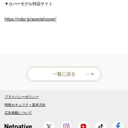
▼カバーモデル特設サイト
https://mdpr.jp/special/cover/
一覧に戻る
プライバシーポリシー
情報セキュリティ基本方針
広告掲載について
Twitter
Instagram
YouTube
公式TikTok
Fa