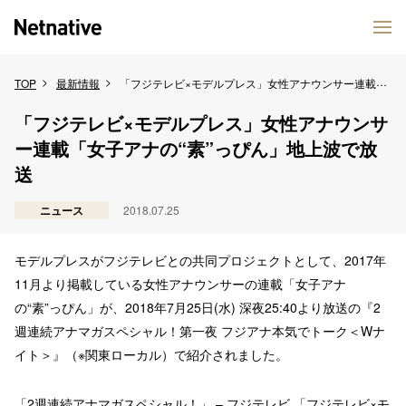
TOP
最新情報
「フジテレビ×モデルプレス」女性アナウンサー連載「女子アナの“素”っぴん」地上波で放送
「フジテレビ×モデルプレス」女性アナウンサ
ー連載「女子アナの“素”っぴん」地上波で放
送
ニュース
2018.07.25
モデルプレスがフジテレビとの共同プロジェクトとして、2017年
11月より掲載している女性アナウンサーの連載「女子アナ
の“素”っぴん」が、2018年7月25日(水) 深夜25:40より放送の『2
週連続アナマガスペシャル！第一夜 フジアナ本気でトーク＜Wナ
イト＞』（※関東ローカル）で紹介されました。
「2週連続アナマガスペシャル！」 – フジテレビ
「フジテレビ×モ